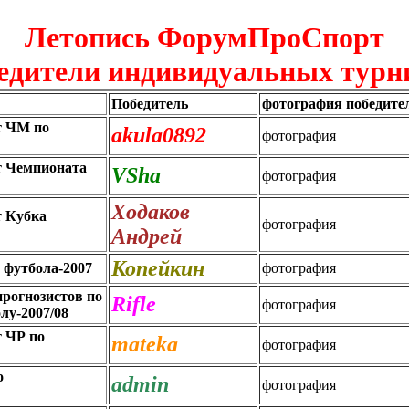
Летопись ФорумПроСпорт
едители индивидуальных турн
Победитель
фотография победите
т ЧМ по
akula0892
фотография
т Чемпионата
VSha
фотография
Ходаков
т Кубка
фотография
Андрей
Копейкин
 футбола-2007
фотография
прогнозистов по
Rifle
фотография
лу-2007/08
 ЧР по
mateka
фотография
о
admin
фотография