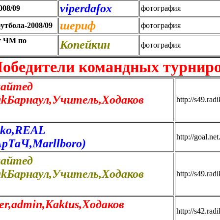
viperdafox
008/09
фотография
шериф
утбола-2008/09
фотография
т ЧМ по
Копейкин
фотография
обедители командных турнир
айтед
takБарнаул,Учитель,Ходаков
http://s49.rad
oko,REAL
http://goal.ne
рТаЧ,Marllboro)
айтед
takБарнаул,Учитель,Ходаков
http://s49.rad
r,admin,Kaktus,Ходаков
http://s42.ra