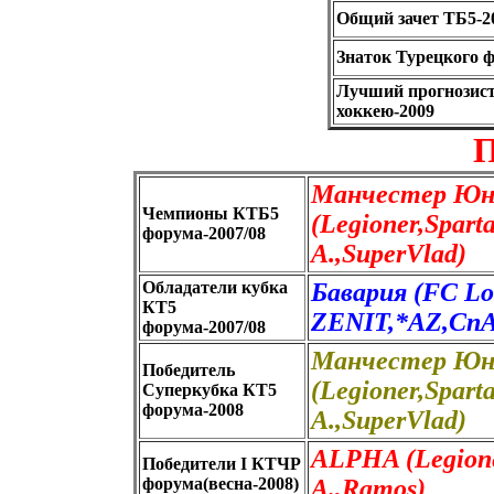
Общий зачет ТБ5-2
Знаток Турецкого ф
Лучший прогнозис
хоккею-2009
П
Манчестер Юн
Чемпионы КТБ5
(Legioner,Spar
форума-2007/08
А.,SuperVlad)
Обладатели кубка
Бавария (FC L
КТ5
ZENIT,*AZ,СпА
форума-2007/08
Манчестер Юн
Победитель
(Legioner,Spar
Суперкубка КТ5
форума-2008
А.,SuperVlad)
ALPHA (Legione
Победители I КТЧР
форума(весна-2008)
А.,Ramos)