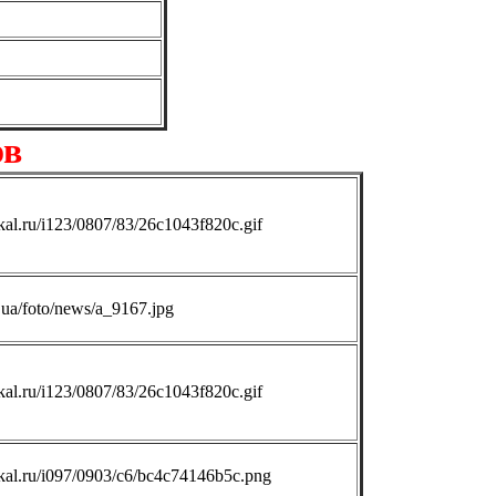
ов
ikal.ru/i123/0807/83/26c1043f820c.gif
t.ua/foto/news/a_9167.jpg
ikal.ru/i123/0807/83/26c1043f820c.gif
dikal.ru/i097/0903/c6/bc4c74146b5c.png