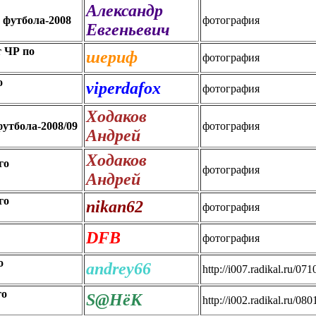
Александр
 футбола-2008
фотография
Евгеньевич
 ЧР по
шериф
фотография
о
viperdafox
фотография
Ходаков
утбола-2008/09
фотография
Андрей
Ходаков
го
фотография
Андрей
го
nikan62
фотография
DFB
фотография
о
andrey66
http://i007.radikal.ru/0
го
S@НёК
http://i002.radikal.ru/08