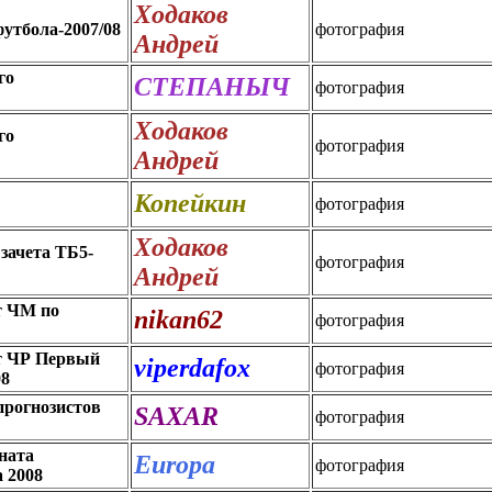
Ходаков
утбола-2007/08
фотография
Андрей
го
СТЕПАНЫЧ
фотография
Ходаков
го
фотография
Андрей
Копейкин
фотография
Ходаков
зачета ТБ5-
фотография
Андрей
т ЧМ по
nikan62
фотография
т ЧР Первый
viperdafox
фотография
08
прогнозистов
SAXAR
фотография
ната
Europa
фотография
а 2008