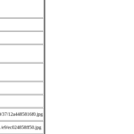
710/37/12a4485816f0.jpg
01/e9/ec024858ff50.jpg